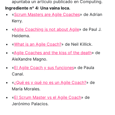
apuntaba un artículo publicado en Computing.
Ingrediente nº 4: Una vaina loca.
«
Scrum Masters are Agile Coaches
» de Adrian
Kerry.
«
Agile Coaching is not about Agile
» de Paul J.
Heidema.
«
What is an Agile Coach?
» de Neil Killick.
«
Agile Coaches and the kiss of the death
» de
AleXandre Magno.
«
El Agile Coach y sus funciones
» de Paula
Canal.
«
¿Qué es y qué no es un Agile Coach?
» de
María Morales.
«
El Scrum Master vs el Agile Coach
» de
Jerónimo Palacios.