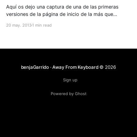
Aquí os dejo una captura de una de las primeras
versiones de la página de inicio de la más que
conocida red social. Recordad que inicialmente
20 may. 2013
1 min read
facebook fue concebido para ser una red de
comunicación interna de uso exclusivo por los
estudiantes de la universidad de Harvard. En esta
imagen se puede obs
benjaGarrido · Away From Keyboard
© 2026
Sign up
Powered by Ghost