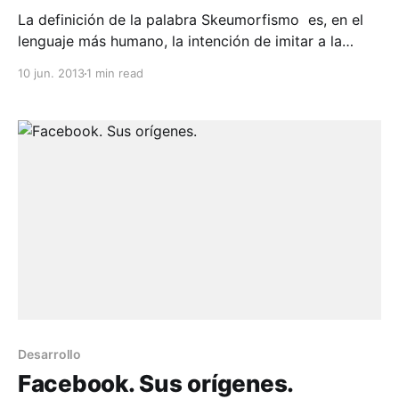
La definición de la palabra Skeumorfismo es, en el
lenguaje más humano, la intención de imitar a la
realidad por medio de una imagen o icono
10 jun. 2013
1 min read
representativo de esa realidad. Su definición estricta
es objeto evolucionado/derivado que mantiene
detalles del diseño del objeto original con el objetivo
de
Desarrollo
Facebook. Sus orígenes.