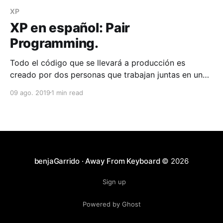
XP
XP en español: Pair
Programming.
Todo el código que se llevará a producción es
creado por dos personas que trabajan juntas en un
solo PC. El Pair Programming aumenta la calidad del
09 ago. 2019
1 min read
software sin afectar el tiempo de entrega. Es algo
contraintuitivo, pero 2 personas que trabajan en un
solo PC agregarán tanta funcionalidad como dos qu
benjaGarrido · Away From Keyboard
© 2026
Sign up
Powered by Ghost