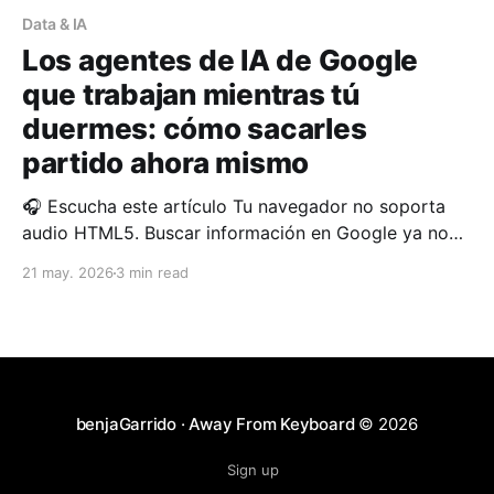
Data & IA
Los agentes de IA de Google
que trabajan mientras tú
duermes: cómo sacarles
partido ahora mismo
🎧 Escucha este artículo Tu navegador no soporta
audio HTML5. Buscar información en Google ya no
es suficiente. El nuevo estándar no es encontrar
21 may. 2026
3 min read
respuestas; es no tener que buscarlas en absoluto.
Google acaba de dar un paso significativo en esa
dirección con sus nuevos agentes de información
basados en inteligencia
benjaGarrido · Away From Keyboard
© 2026
Sign up