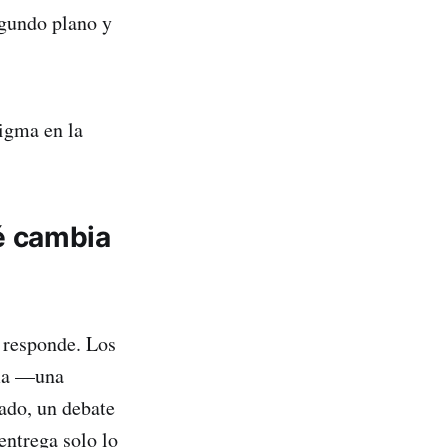
egundo plano y
igma en la
é cambia
 responde. Los
ema —una
ado, un debate
entrega solo lo