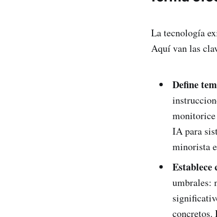
La tecnología exi
Aquí van las clav
Define tem
instruccion
monitorice 
IA para si
minorista e
Establece c
umbrales: 
significati
concretos. 