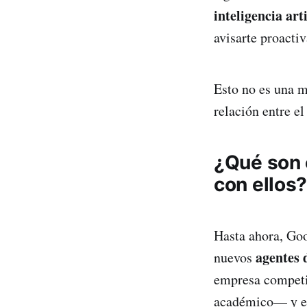
inteligencia arti
avisarte proacti
Esto no es una m
relación entre el
¿Qué son 
con ellos
Hasta ahora, Goo
agentes 
nuevos
empresa competid
académico— y el a