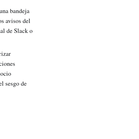
 una bandeja
os avisos del
nal de Slack o
izar
ciones
gocio
el sesgo de