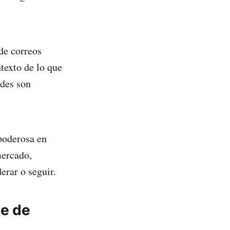
 de correos
ntexto de lo que
ades son
poderosa en
mercado,
erar o seguir.
le de