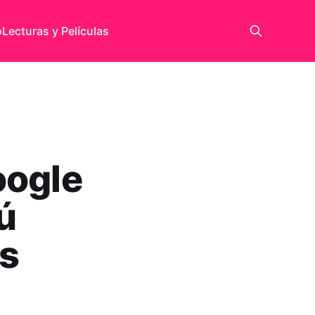
o
Lecturas y Películas
oogle
ú
s