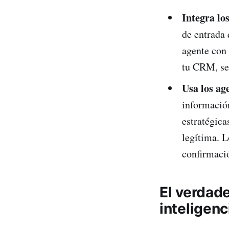
Integra los
de entrada 
agente con 
tu CRM, se
Usa los ag
informació
estratégic
legítima. L
confirmaci
El verdade
inteligenc