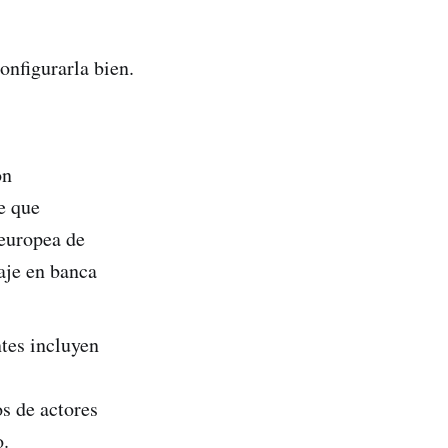
onfigurarla bien.
on
e que
 europea de
aje en banca
tes incluyen
s de actores
o.