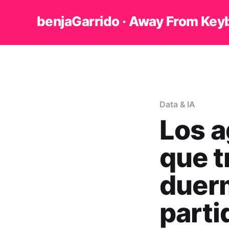
benjaGarrido · Away From Key
Data & IA
Los a
que t
duer
parti