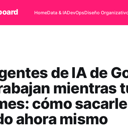
board
Home
Data & IA
DevOps
Diseño Organizativ
gentes de IA de G
rabajan mientras t
mes: cómo sacarle
do ahora mismo