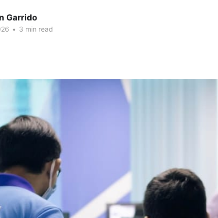
n Garrido
026
•
3 min read