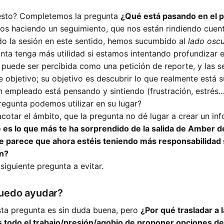
esto? Completemos la pregunta
¿Qué está pasando en el 
os haciendo un seguimiento, que nos están rindiendo cuen
o la sesión en este sentido, hemos sucumbido al
lado oscu
nta tenga más utilidad si estamos intentando profundizar 
 puede ser percibida como una petición de reporte, y las 
e objetivo; su objetivo es descubrir lo que realmente está 
n empleado está pensando y sintiendo (frustración, estrés…
regunta podemos utilizar en su lugar?
acotar el ámbito, que la pregunta no dé lugar a crear un in
 es lo que más te ha sorprendido de la salida de Amber d
e parece que ahora estéis teniendo más responsabilidad
n?
siguiente pregunta a evitar.
puedo ayudar?
sta pregunta es sin duda buena, pero
¿Por qué trasladar a l
todo el trabajo/presión/agobio de proponer opciones de