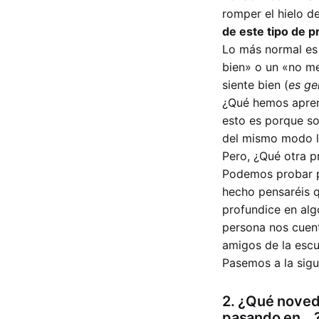
romper el hielo d
de este tipo de 
Lo más normal es
bien» o un «no me
siente bien (
es gen
¿Qué hemos apren
esto es porque so
del mismo modo l
Pero, ¿Qué otra p
Podemos probar 
hecho pensaréis q
profundice en alg
persona nos cuent
amigos de la escu
Pasemos a la sigu
2. ¿Qué noved
pasando en …