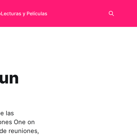
o
Lecturas y Películas
 un
e las
iones One on
 de reuniones,