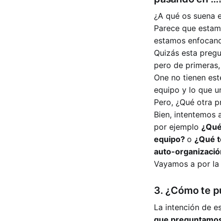
¿A qué os suena 
Parece que estam
estamos enfocand
Quizás esta pregu
pero de primeras,
One no tienen est
equipo y lo que u
Pero, ¿Qué otra p
Bien, intentemos 
por ejemplo
¿Qué
equipo?
o
¿Qué t
auto-organizació
Vayamos a por la 
3. ¿Cómo te 
La intención de e
que preguntamos 