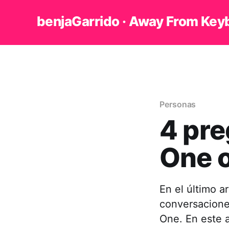
benjaGarrido · Away From Key
Personas
4 pre
One 
En el último a
conversacione
One. En este 