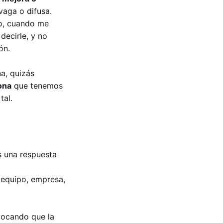
aga o difusa.
po, cuando me
decirle, y no
ón.
a, quizás
ona
que tenemos
tal.
 una respuesta
quipo, empresa,
vocando que la