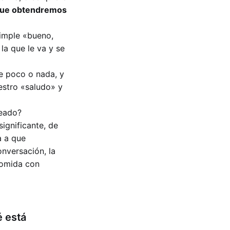
 que obtendremos
imple «bueno,
a que le va y se
e poco o nada, y
estro «saludo» y
seado?
significante, de
a a que
nversación, la
comida con
é está