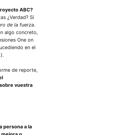
proyecto ABC?
tas ¿Verdad? Si
ro de la fuerza
.
en algo concreto,
sesiones One on
sucediendo en el
).
forme de reporte,
el
 sobre vuestra
a persona a la
 mejora o