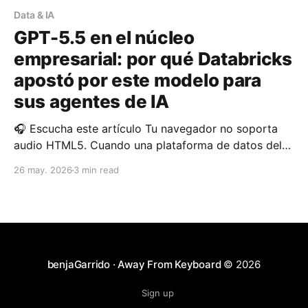
Data & IA
GPT-5.5 en el núcleo
empresarial: por qué Databricks
apostó por este modelo para
sus agentes de IA
🎧 Escucha este artículo Tu navegador no soporta
audio HTML5. Cuando una plataforma de datos del
calibre de Databricks elige un modelo concreto para
26 may. 2026
3 min read
sus flujos de trabajo agénticos, no lo hace por moda.
Lo hace porque los números mandan. Y los números
de GPT-5.5 en el benchmark OfficeQA Pro
benjaGarrido · Away From Keyboard
© 2026
Sign up