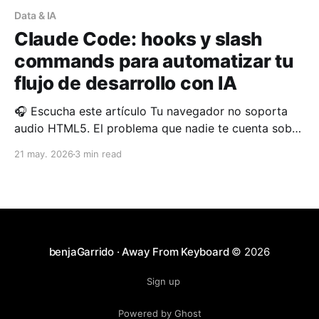
Data & IA
Claude Code: hooks y slash
commands para automatizar tu
flujo de desarrollo con IA
🎧 Escucha este artículo Tu navegador no soporta
audio HTML5. El problema que nadie te cuenta sobre
los asistentes de IA en desarrollo Usas Claude Code,
21 may. 2026
3 min read
le pides que refactorice una función, y funciona. Pero
diez minutos después repites el mismo ciclo: mismas
instrucciones, mismo contexto, mismo esfuerzo
manual. Si tu
benjaGarrido · Away From Keyboard
© 2026
Sign up
Powered by Ghost