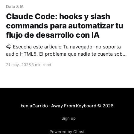
Data & IA
Claude Code: hooks y slash
commands para automatizar tu
flujo de desarrollo con IA
🎧 Escucha este artículo Tu navegador no soporta
audio HTML5. El problema que nadie te cuenta sobre
los asistentes de IA en desarrollo Usas Claude Code,
21 may. 2026
3 min read
le pides que refactorice una función, y funciona. Pero
diez minutos después repites el mismo ciclo: mismas
instrucciones, mismo contexto, mismo esfuerzo
manual. Si tu
benjaGarrido · Away From Keyboard
© 2026
Sign up
Powered by Ghost