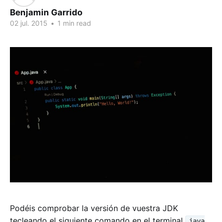
Benjamin Garrido
02 jul. 2015
•
1 min read
Podéis comprobar la versión de vuestra JDK
tecleando el siguiente comando en el terminal
java