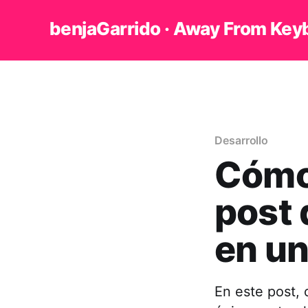
benjaGarrido · Away From Key
Desarrollo
Cómo 
post 
en u
En este post, 