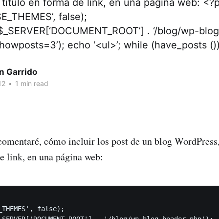
título en forma de link, en una página web: <?
E_THEMES’, false);
$_SERVER[‘DOCUMENT_ROOT’] . ‘/blog/wp-blog-
howposts=3’); echo ‘<ul>’; while (have_posts ()
n Garrido
12
•
1 min read
 comentaré, cómo incluir los post de un blog WordPress
de link, en una página web:
_THEMES', false);

_SERVER['DOCUMENT_ROOT'] . '/blog/wp-blog-header.php');
