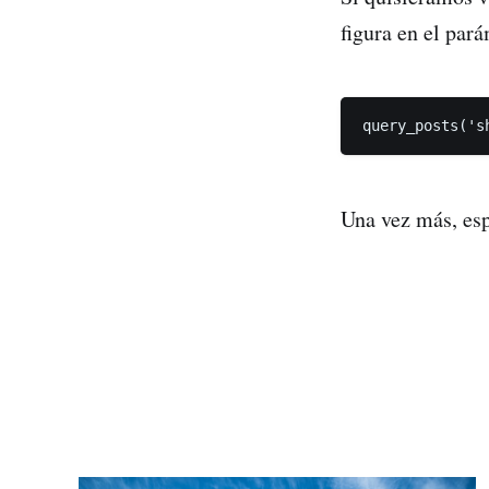
figura en el par
query_posts('s
Una vez más, esp