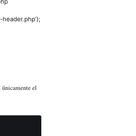
php
header.php’);
)
, únicamente el