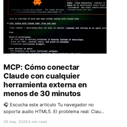
MCP: Cómo conectar
Claude con cualquier
herramienta externa en
menos de 30 minutos
🎧 Escucha este artículo Tu navegador no
soporta audio HTML5. El problema real: Claude
no sabe lo que pasa fuera de su contexto
28 may. 2026
3 min read
Tienes Claude funcionando. Está respondiendo