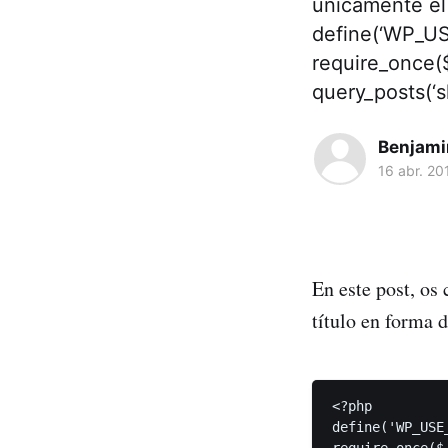
únicamente el 
define(‘WP_US
require_once(
query_posts(‘s
Benjami
16 abr. 20
En este post, os
título en forma 
<?php

define('WP_USE
require_once($