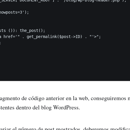
owposts=3');

sts ()): the_post();

a href='" . get_permalink($post->ID) . "'>";



ragmento de código anterior en la web, conseguiremos 
stentes dentro del blog WordPress.
ariar el número de post mostrados, deberemos modifica