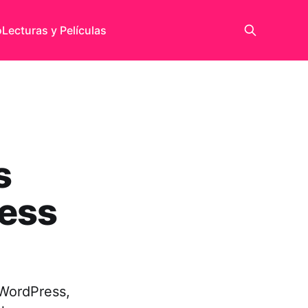
o
Lecturas y Películas
s
ress
 WordPress,