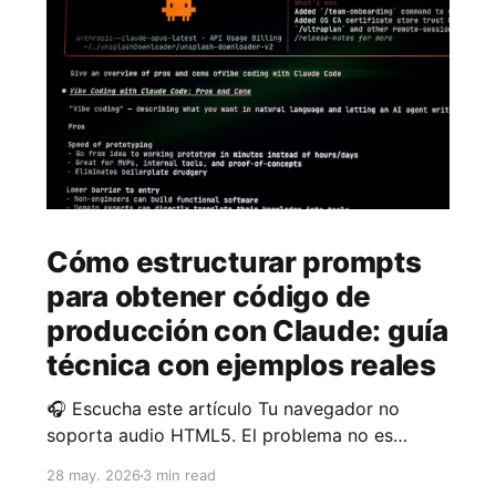
Cómo estructurar prompts
para obtener código de
producción con Claude: guía
técnica con ejemplos reales
🎧 Escucha este artículo Tu navegador no
soporta audio HTML5. El problema no es
Claude, eres tú escribiendo prompts vagos Si
28 may. 2026
3 min read
Claude te devuelve código lleno de TODO, sin