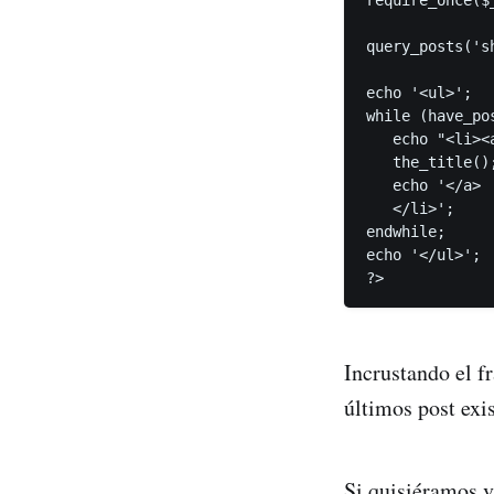
query_posts('sh
echo '<ul>';

while (have_po
   echo "<li><
   the_title();
   echo '</a>

   </li>';

endwhile;

echo '</ul>';

?>
Incrustando el f
últimos post exi
Si quisiéramos v