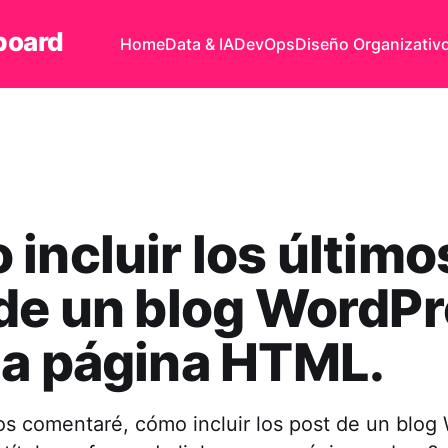
board
Home
Data & IA
DevOps
Diseño Organizativ
incluir los último
de un blog WordP
na página HTML.
os comentaré, cómo incluir los post de un blog