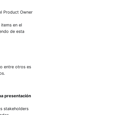
 el Product Owner
items en el
endo de esta
o entre otros es
os.
na presentación
os stakeholders
dades.