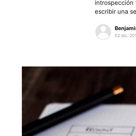
introspección
escribir una s
Benjami
02 dic. 20