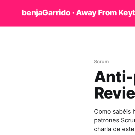
benjaGarrido · Away From Key
Scrum
Anti-
Revie
Como sabéis h
patrones Scru
charla de este