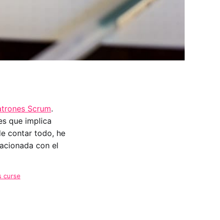
patrones Scrum
.
es que implica
e contar todo, he
lacionada con el
s curse