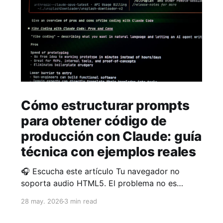
Cómo estructurar prompts
para obtener código de
producción con Claude: guía
técnica con ejemplos reales
🎧 Escucha este artículo Tu navegador no
soporta audio HTML5. El problema no es
Claude, eres tú escribiendo prompts vagos Si
28 may. 2026
3 min read
Claude te devuelve código lleno de TODO, sin
manejo de errores y con variables llamadas