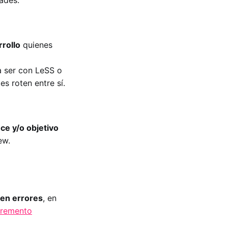
rollo
quienes
a ser con LeSS o
s roten entre sí.
nce y/o objetivo
ew.
nen errores
, en
cremento