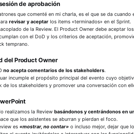
sesión de aprobación
atrones que comenté en mi charla, es el que se da cuando
para
revisar y aceptar
los items «terminados» en el Sprint.
acoplado de la Review. El Product Owner debe aceptar los 
umplan con el DoD y los criterios de aceptación, promovi
ck temprano.
ad del Product Owner
PO
no acepta comentarios de los stakeholders
.
uar incumple el propósito principal del evento cuyo objetiv
ck de los stakeholders y promover una conversación con ell
owerPoint
o realizamos la Review
basándonos y centrándonos en u
ace que los asistentes se aburran y pierdan el foco.
eview es
«mostrar, no contar»
o incluso mejor, dejar que l
itan el evento invitándoles a interactuar con las funcionali