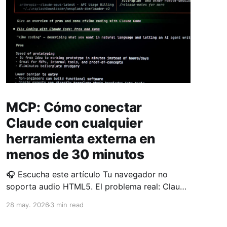
MCP: Cómo conectar
Claude con cualquier
herramienta externa en
menos de 30 minutos
🎧 Escucha este artículo Tu navegador no
soporta audio HTML5. El problema real: Claude
no sabe lo que pasa fuera de su contexto
28 may. 2026
3 min read
Tienes Claude funcionando. Está respondiendo
bien. Pero cuando le preguntas por el estado